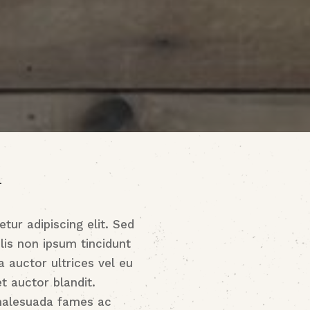
m
ur adipiscing elit. Sed
lis non ipsum tincidunt
a auctor ultrices vel eu
et auctor blandit.
 malesuada fames ac