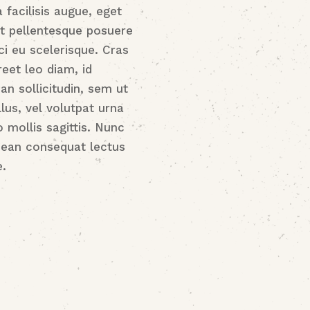
 facilisis augue, eget
et pellentesque posuere
ci eu scelerisque. Cras
reet leo diam, id
an sollicitudin, sem ut
llus, vel volutpat urna
o mollis sagittis. Nunc
nean consequat lectus
e.