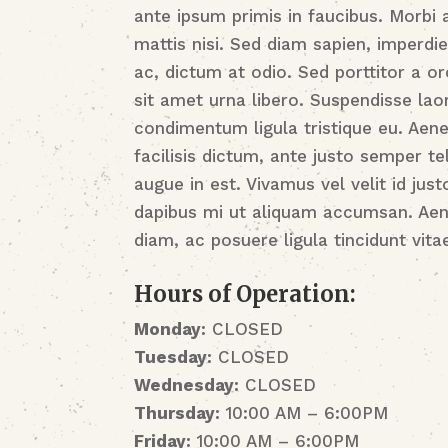
ante ipsum primis in faucibus. Morbi a
mattis nisi. Sed diam sapien, imperdi
ac, dictum at odio. Sed porttitor a or
sit amet urna libero. Suspendisse lao
condimentum ligula tristique eu. Aene
facilisis dictum, ante justo semper te
augue in est. Vivamus vel velit id just
dapibus mi ut aliquam accumsan. Ae
diam, ac posuere ligula tincidunt vita
Hours of Operation:
Monday:
CLOSED
Tuesday:
CLOSED
Wednesday:
CLOSED
Thursday:
10:00 AM – 6:00PM
Friday:
10:00 AM – 6:00PM